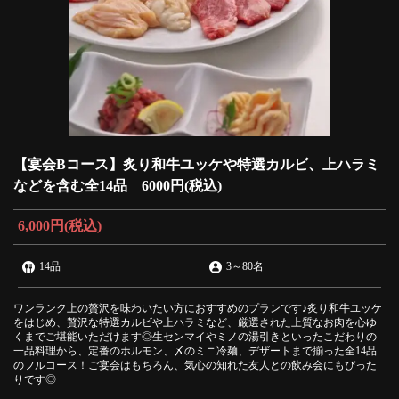
【宴会Bコース】炙り和牛ユッケや特選カルビ、上ハラミ
などを含む全14品 6000円(税込)
6,000円
(税込)
14品
3
～
80名
ワンランク上の贅沢を味わいたい方におすすめのプランです♪炙り和牛ユッケ
をはじめ、贅沢な特選カルビや上ハラミなど、厳選された上質なお肉を心ゆ
くまでご堪能いただけます◎生センマイやミノの湯引きといったこだわりの
一品料理から、定番のホルモン、〆のミニ冷麺、デザートまで揃った全14品
のフルコース！ご宴会はもちろん、気心の知れた友人との飲み会にもぴった
りです◎