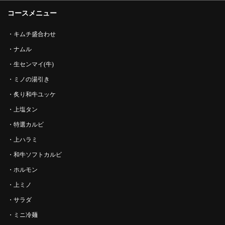
コースメニュー
・キムチ盛合わせ
・ナムル
・生センマイ(牛)
・ミノの湯引き
この店舗情報をシェアする
・炙り和牛ユッケ
【宴会Bコース】炙り和牛ユッケや特選カルビ、上ハラミな
・上塩タン
どを含む全14品 6000円(税込) | 焼肉力 YAKINIKU RIKI
・特選カルビ
Yumesaki
兵庫県姫路市広畑区夢前町１丁目1-1 MEGAドン・キホーテ姫路広
・上ハラミ
畑店1F
・和牛ソフトカルビ
https://yakiniku-riki-yumesaki.owst.jp/courses/222873070
・ホルモン
お店情報をコピー
・上ミノ
・サラダ
・ミニ冷麺