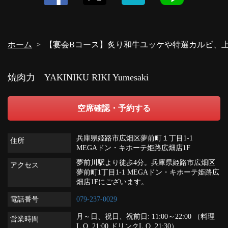
ホーム
【宴会Bコース】炙り和牛ユッケや特選カルビ、上ハラ
焼肉力 YAKINIKU RIKI Yumesaki
空席確認・予約する
兵庫県姫路市広畑区夢前町１丁目1-1
住所
MEGAドン・キホーテ姫路広畑店1F
夢前川駅より徒歩4分。兵庫県姫路市広畑区
アクセス
夢前町1丁目1-1 MEGAドン・キホーテ姫路広
畑店1Fにございます。
電話番号
079-237-0029
月～日、祝日、祝前日: 11:00～22:00 （料理
営業時間
L.O. 21:00 ドリンクL.O. 21:30）