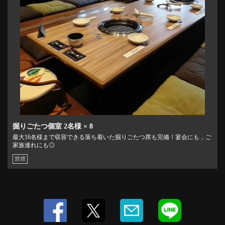
掘りごたつ個室
2名様
× 8
最大16名様まで収容できる落ち着いた掘りごたつ席も完備！宴会にも，ご
家族連れにも◎
禁煙