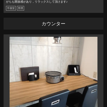
がらも開放感があり，リラックスして頂けます♪
お席 | 焼肉力 YAKINIKU RIKI Yumesaki
半個室
禁煙
兵庫県姫路市広畑区夢前町１丁目1-1 MEGAドン・キホーテ姫路広
畑店1F
https://yakiniku-riki-yumesaki.owst.jp/seats
カウンター
お店情報をコピー
閉じる